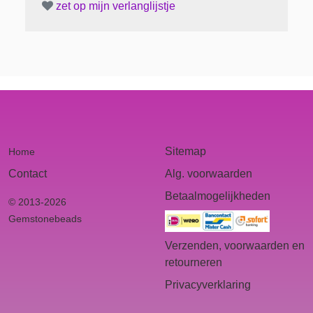
zet op mijn verlanglijstje
Sitemap
Home
Contact
Alg. voorwaarden
Betaalmogelijkheden
© 2013-2026
Gemstonebeads
Verzenden, voorwaarden en
retourneren
Privacyverklaring