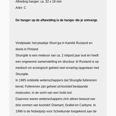
Afmeting hanger: ca. 32 x 18 mm
Artnr: C
De hanger op de afbeelding is de hanger die je ontvangt.
Vindplaats: het plaatsje Shun’ga in Kareli
ë
Rusland en
deels in Finland.
Shungite is een meteoor van ca. 2 miljard jaar oud en heeft
een ongewone samenstelling en structuur. In Rusland is op
medisch en ecologisch gebied veel ervaring opgedaan met
Shungite.
In 1985 ontdekte wetenschappers dat Shungite fullerenen
bevat. Fullerenen
zijn geheel uit koolstof bestaande
moleculen, in de vorm van een holle bol.
Daarvoor waren wetenschappers zich alleen bewust van
drie vormen van koolstof: Diamant, Grafiet en Carbyne. In
1996 is de Nobelprijs voor Scheikunde toegekend aan de