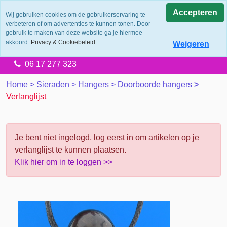
0.0
Accepteren
Wij gebruiken cookies om de gebruikerservaring te
verbeteren of om advertenties te kunnen tonen. Door
Levering 2 werkdagen
gebruik te maken van deze website ga je hiermee
Gratis verzending vanaf €65.00
akkoord.
Privacy & Cookiebeleid
Weigeren
14 dagen retourtermijn
06 17 277 323
Home
>
Sieraden
>
Hangers
>
Doorboorde hangers
>
Verlanglijst
Je bent niet ingelogd, log eerst in om artikelen op je
verlanglijst te kunnen plaatsen.
Klik hier om in te loggen >>