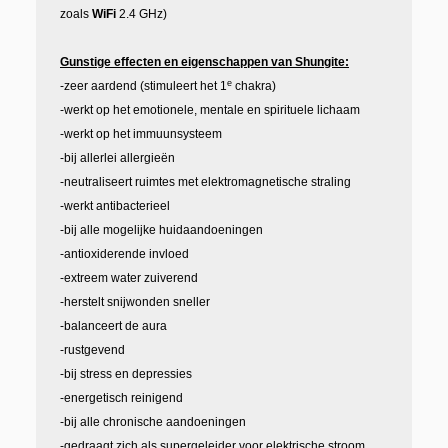
zoals
WiFi
2.4 GHz)
Gunstige effecten en eigenschappen van Shungite:
e
-zeer aardend (stimuleert het 1
chakra)
-werkt op het emotionele, mentale en spirituele lichaam
-werkt op het immuunsysteem
-bij allerlei allergieën
-neutraliseert ruimtes met elektromagnetische straling
-werkt antibacterieel
-bij alle mogelijke huidaandoeningen
-antioxiderende invloed
-extreem water zuiverend
-herstelt snijwonden sneller
-balanceert de aura
-rustgevend
-bij stress en depressies
-energetisch reinigend
-bij alle chronische aandoeningen
-gedraagt zich als supergeleider voor elektrische stroom