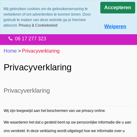
0.0
Accepteren
Wij gebruiken cookies om de gebruikerservaring te
verbeteren of om advertenties te kunnen tonen. Door
Levering 2 werkdagen
gebruik te maken van deze website ga je hiermee
Gratis verzending vanaf €65.00
akkoord.
Privacy & Cookiebeleid
Weigeren
14 dagen retourtermijn
06 17 277 323
Home
>
Privacyverklaring
Privacyverklaring
Privacyverklaring
Wij zijn toegewijd aan het beschermen van uw privacy online.
We waarderen het dat u gesteld bent op uw persoonlijke informatie die u aan
ons verstrekt. In deze verklaring wordt uitgelegd hoe we informatie over u