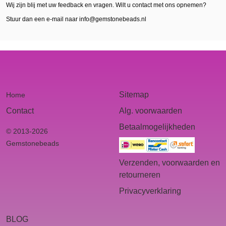
Wij zijn blij met uw feedback en vragen. Wilt u contact met ons opnemen?
Stuur dan een e-mail naar info@gemstonebeads.nl
Sitemap
Home
Contact
Alg. voorwaarden
Betaalmogelijkheden
© 2013-2026
Gemstonebeads
Verzenden, voorwaarden en
retourneren
Privacyverklaring
BLOG