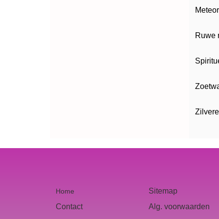
Meteor
Ruwe m
Spirit
Zoetwa
Zilver
Sitemap
Home
Contact
Alg. voorwaarden