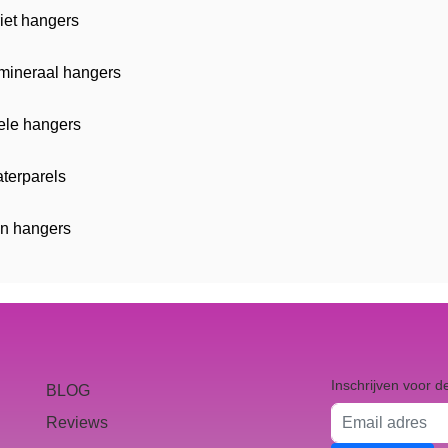
iet hangers
ineraal hangers
uele hangers
terparels
en hangers
Inschrijven voor d
BLOG
Email adres
Reviews