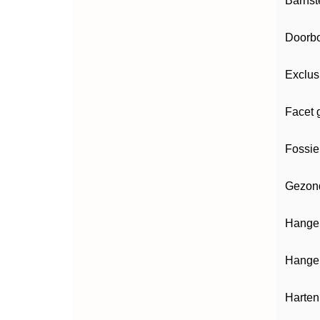
Barnst
Doorbo
Exclus
Facet 
Fossie
Gezon
Hanger
Hanger
Harten