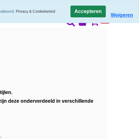
06 17 277 323
Accepteren
 akkoord.
Privacy & Cookiebeleid
Weigeren
0.00
ijlen.
ijn deze onderverdeeld in verschillende
.