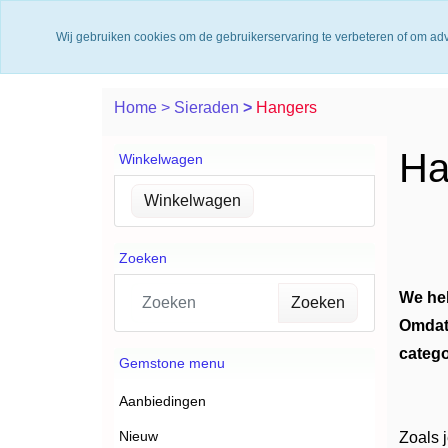
Levering 2 werkdagen
Gr
Wij gebruiken cookies om de gebruikerservaring te verbeteren of om ad
Home
>
Sieraden
>
Hangers
Ha
Winkelwagen
Zoeken
We heb
Zoeken
Omdat 
catego
Gemstone menu
Aanbiedingen
Nieuw
Zoals 