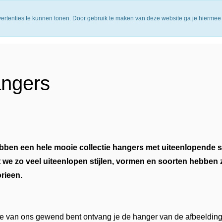
atis verzending vanaf €65.00
14 dagen retourtermijn
vertenties te kunnen tonen. Door gebruik te maken van deze website ga je hiermee
ngers
ben een hele mooie collectie hangers met uiteenlopende st
we zo veel uiteenlopen stijlen, vormen en soorten hebben z
rieen.
je van ons gewend bent ontvang je de hanger van de afbeelding