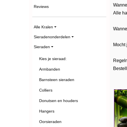
Wannee
Reviews
Alle h
Alle Kralen
Wannee
Sieradenonderdelen
Mocht 
Sieraden
Kies je sieraad:
Regelm
Bestel
Armbanden
Barnsteen sieraden
Colliers
Donutsen en houders
Hangers
Oorsieraden