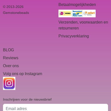
Betaalmogelijkheden
© 2013-2026
Gemstonebeads
Verzenden, voorwaarden en
retourneren
Privacyverklaring
BLOG
Reviews
Over ons
Volg ons op Instagram
Inschrijven voor de nieuwsbrief
Email adres