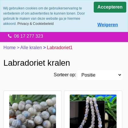
0.0
Accepteren
Wij gebruiken cookies om de gebruikerservaring te
verbeteren of om advertenties te kunnen tonen. Door
Levering 2 werkdagen
gebruik te maken van deze website ga je hiermee
Gratis verzending vanaf €65.00
akkoord.
Privacy & Cookiebeleid
Weigeren
14 dagen retourtermijn
06 17 277 323
Home
>
Alle kralen
>
Labradoriet1
Labradoriet kralen
Sorteer op: