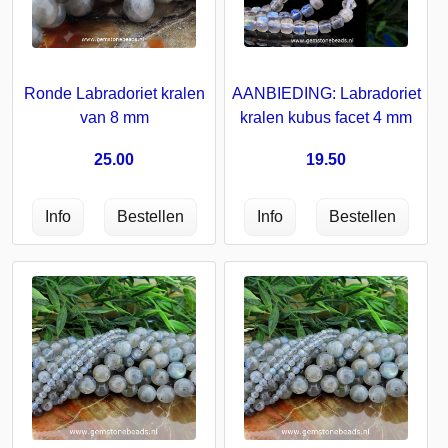
Ronde Labradoriet kralen
AANBIEDING: Labradoriet
van 8 mm
kralen kubus facet 4 mm
25.00
19.50