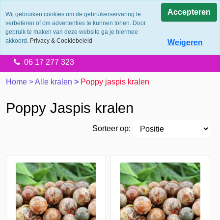
0.0
Accepteren
Wij gebruiken cookies om de gebruikerservaring te
verbeteren of om advertenties te kunnen tonen. Door
Levering 2 werkdagen
gebruik te maken van deze website ga je hiermee
Gratis verzending vanaf €65.00
akkoord.
Privacy & Cookiebeleid
Weigeren
14 dagen retourtermijn
06 17 277 323
Home
>
Alle kralen
>
Poppy jaspis kralen
Poppy Jaspis kralen
Sorteer op: