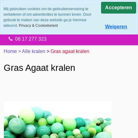
0.0
Accepteren
Wij gebruiken cookies om de gebruikerservaring te
verbeteren of om advertenties te kunnen tonen. Door
Levering 2 werkdagen
gebruik te maken van deze website ga je hiermee
Gratis verzending vanaf €65.00
akkoord.
Privacy & Cookiebeleid
Weigeren
14 dagen retourtermijn
06 17 277 323
Home
>
Alle kralen
>
Gras agaat kralen
Gras Agaat kralen