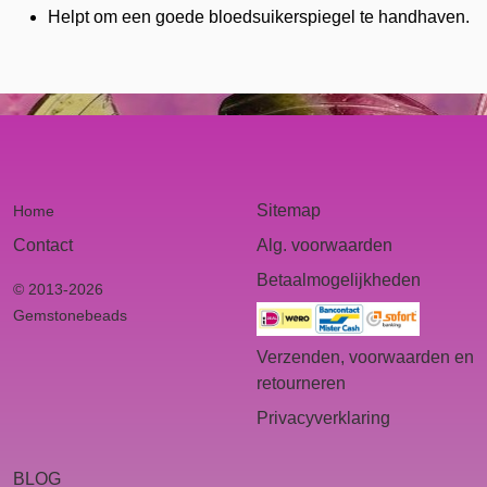
Helpt om een goede bloedsuikerspiegel te handhaven.
Sitemap
Home
Contact
Alg. voorwaarden
Betaalmogelijkheden
© 2013-2026
Gemstonebeads
Verzenden, voorwaarden en
retourneren
Privacyverklaring
BLOG