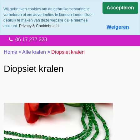
0.0
Accepteren
Wij gebruiken cookies om de gebruikerservaring te
verbeteren of om advertenties te kunnen tonen. Door
Levering 2 werkdagen
gebruik te maken van deze website ga je hiermee
Gratis verzending vanaf €65.00
akkoord.
Privacy & Cookiebeleid
Weigeren
14 dagen retourtermijn
06 17 277 323
Home
>
Alle kralen
>
Diopsiet kralen
Diopsiet kralen