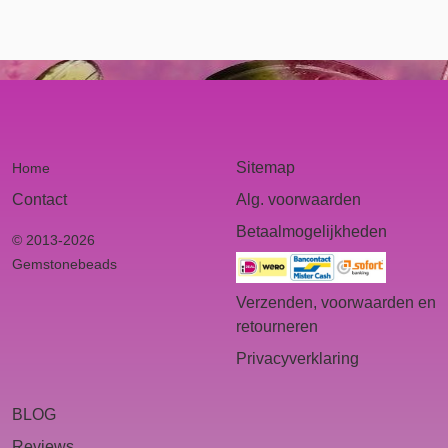
Sitemap
Home
Contact
Alg. voorwaarden
Betaalmogelijkheden
© 2013-2026
Gemstonebeads
Verzenden, voorwaarden en
retourneren
Privacyverklaring
BLOG
Reviews