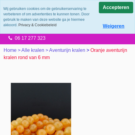
0.0
Accepteren
Wij gebruiken cookies om de gebruikerservaring te
verbeteren of om advertenties te kunnen tonen. Door
Levering 2 werkdagen
gebruik te maken van deze website ga je hiermee
Gratis verzending vanaf €65.00
akkoord.
Privacy & Cookiebeleid
Weigeren
14 dagen retourtermijn
06 17 277 323
Home
>
Alle kralen
>
Aventurijn kralen
>
Oranje aventurijn
kralen rond van 6 mm