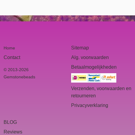
Sitemap
Home
Contact
Alg. voorwaarden
Betaalmogelijkheden
© 2013-2026
Gemstonebeads
Verzenden, voorwaarden en
retourneren
Privacyverklaring
BLOG
Reviews