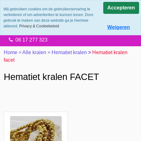
0.0
Accepteren
Wij gebruiken cookies om de gebruikerservaring te
verbeteren of om advertenties te kunnen tonen. Door
Levering 2 werkdagen
gebruik te maken van deze website ga je hiermee
Gratis verzending vanaf €65.00
akkoord.
Privacy & Cookiebeleid
Weigeren
14 dagen retourtermijn
06 17 277 323
Home
>
Alle kralen
>
Hematiet kralen
>
Hematiet kralen
facet
Hematiet kralen FACET