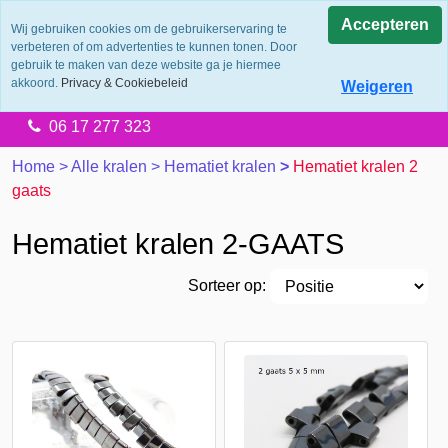
0.0
Accepteren
Wij gebruiken cookies om de gebruikerservaring te
verbeteren of om advertenties te kunnen tonen. Door
Levering 2 werkdagen
gebruik te maken van deze website ga je hiermee
Gratis verzending vanaf €65.00
akkoord.
Privacy & Cookiebeleid
Weigeren
14 dagen retourtermijn
06 17 277 323
Home
>
Alle kralen
>
Hematiet kralen
>
Hematiet kralen 2
gaats
Hematiet kralen 2-GAATS
Sorteer op: