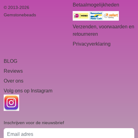
Betaalmogelijkheden
© 2013-2026
Gemstonebeads
Verzenden, voorwaarden en
retourneren
Privacyverklaring
BLOG
Reviews
Over ons
Volg ons op Instagram
Inschrijven voor de nieuwsbrief
Email adres