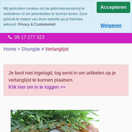
0.0
Accepteren
Wij gebruiken cookies om de gebruikerservaring te
verbeteren of om advertenties te kunnen tonen. Door
Levering 2 werkdagen
gebruik te maken van deze website ga je hiermee
Gratis verzending vanaf €65.00
akkoord.
Privacy & Cookiebeleid
Weigeren
14 dagen retourtermijn
06 17 277 323
Home
>
Shungite
>
Verlanglijst
Je bent niet ingelogd, log eerst in om artikelen op je
verlanglijst te kunnen plaatsen.
Klik hier om in te loggen >>