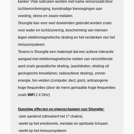
kanker. Vrije radicalen worden met name veroorzaakt door
luchtverontreiniging, kunstmatige toevoegingen aan
voeding, stress en zware metalen.
Shungite kan voor veel doeleinden gebruikt worden zoals
voor water en luchtzuivering, bescherming van mensen
tegen elektromagnetische straling en het versterken van het
immuunsysteem.
Tevens is Shungite een materiaal dat een actieve interactie
aangaat met elektromagnetische velden van verschillende
aard zoals
geopatische straling,
(aardstralen, straling uit
geologische breuklijnen, radioactieve straling), zonne-
energie, bio-velden (computer, dect, gsm), antropogene
hoge frequenties (door de mens gemaakte hoge frequenties
zoals
WiFi
2.4 GHz)
Gunstige effecten en eigenschappen van Shungite:
e
-zeer aardend (stimuleert het 1
chakra)
-werkt op het emotionele, mentale en spirituele lichaam
-werkt op het immuunsysteem