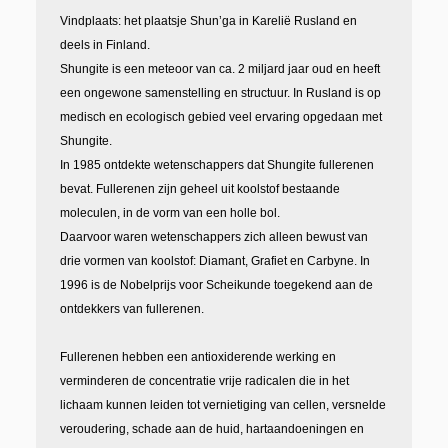
Vindplaats: het plaatsje Shun’ga in Kareli
ë
Rusland en
deels in Finland.
Shungite is een meteoor van ca. 2 miljard jaar oud en heeft
een ongewone samenstelling en structuur. In Rusland is op
medisch en ecologisch gebied veel ervaring opgedaan met
Shungite.
In 1985 ontdekte wetenschappers dat Shungite fullerenen
bevat. Fullerenen
zijn geheel uit koolstof bestaande
moleculen, in de vorm van een holle bol.
Daarvoor waren wetenschappers zich alleen bewust van
drie vormen van koolstof: Diamant, Grafiet en Carbyne. In
1996 is de Nobelprijs voor Scheikunde toegekend aan de
ontdekkers van fullerenen.
Fullerenen hebben een antioxiderende werking en
verminderen de concentratie vrije radicalen die in het
lichaam kunnen leiden tot vernietiging van cellen, versnelde
veroudering, schade aan de huid, hartaandoeningen en