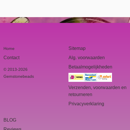
Sitemap
Home
Contact
Alg. voorwaarden
Betaalmogelijkheden
© 2013-2026
Gemstonebeads
Verzenden, voorwaarden en
retourneren
Privacyverklaring
BLOG
Reviews