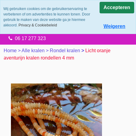
0.0
Accepteren
Wij gebruiken cookies om de gebruikerservaring te
verbeteren of om advertenties te kunnen tonen. Door
Levering 2 werkdagen
gebruik te maken van deze website ga je hiermee
Gratis verzending vanaf €65.00
akkoord.
Privacy & Cookiebeleid
Weigeren
14 dagen retourtermijn
06 17 277 323
Home
>
Alle kralen
>
Rondel kralen
>
Licht oranje
aventurijn kralen rondellen 4 mm