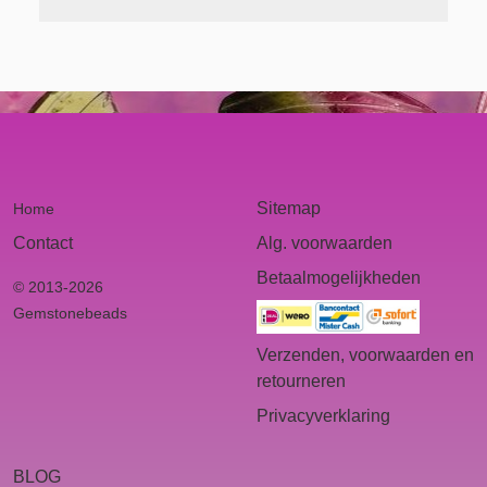
Sitemap
Home
Contact
Alg. voorwaarden
Betaalmogelijkheden
© 2013-2026
Gemstonebeads
Verzenden, voorwaarden en
retourneren
Privacyverklaring
BLOG