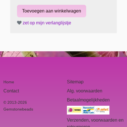
zet op mijn verlanglijstje
Sitemap
Home
Contact
Alg. voorwaarden
Betaalmogelijkheden
© 2013-2026
Gemstonebeads
Verzenden, voorwaarden en
retourneren