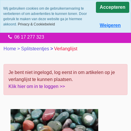
0.0
Accepteren
Wij gebruiken cookies om de gebruikerservaring te
verbeteren of om advertenties te kunnen tonen. Door
Levering 2 werkdagen
gebruik te maken van deze website ga je hiermee
Gratis verzending vanaf €65.00
akkoord.
Privacy & Cookiebeleid
Weigeren
14 dagen retourtermijn
06 17 277 323
Home
>
Splitsteentjes
>
Verlanglijst
Je bent niet ingelogd, log eerst in om artikelen op je
verlanglijst te kunnen plaatsen.
Klik hier om in te loggen >>