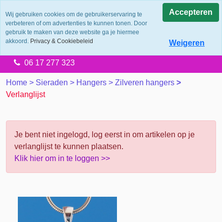
0.0
Accepteren
Wij gebruiken cookies om de gebruikerservaring te
verbeteren of om advertenties te kunnen tonen. Door
Levering 2 werkdagen
gebruik te maken van deze website ga je hiermee
Gratis verzending vanaf €65.00
akkoord.
Privacy & Cookiebeleid
Weigeren
14 dagen retourtermijn
06 17 277 323
Home
>
Sieraden
>
Hangers
>
Zilveren hangers
>
Verlanglijst
Je bent niet ingelogd, log eerst in om artikelen op je
verlanglijst te kunnen plaatsen.
Klik hier om in te loggen >>