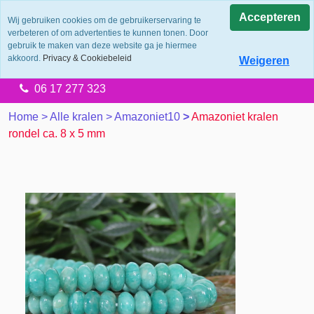
0.0
Accepteren
Wij gebruiken cookies om de gebruikerservaring te
verbeteren of om advertenties te kunnen tonen. Door
Levering 2 werkdagen
gebruik te maken van deze website ga je hiermee
Gratis verzending vanaf €65.00
akkoord.
Privacy & Cookiebeleid
Weigeren
14 dagen retourtermijn
06 17 277 323
Home
>
Alle kralen
>
Amazoniet10
>
Amazoniet kralen
rondel ca. 8 x 5 mm