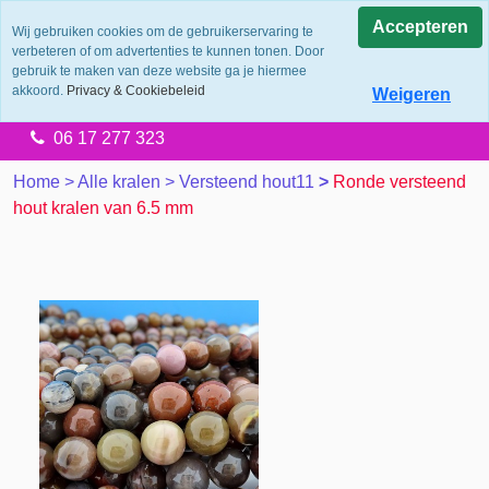
0.0
Accepteren
Wij gebruiken cookies om de gebruikerservaring te
verbeteren of om advertenties te kunnen tonen. Door
Levering 2 werkdagen
gebruik te maken van deze website ga je hiermee
Gratis verzending vanaf €65.00
akkoord.
Privacy & Cookiebeleid
Weigeren
14 dagen retourtermijn
06 17 277 323
Home
>
Alle kralen
>
Versteend hout11
>
Ronde versteend
hout kralen van 6.5 mm