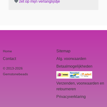
zet op mijn verlanglijstje
Sitemap
Home
Contact
Alg. voorwaarden
Betaalmogelijkheden
© 2013-2026
Gemstonebeads
Verzenden, voorwaarden en
retourneren
Privacyverklaring